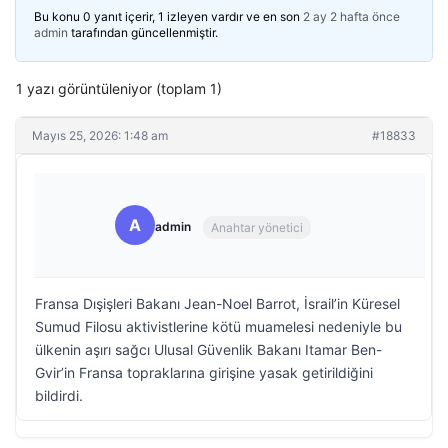
Bu konu 0 yanıt içerir, 1 izleyen vardır ve en son
2 ay 2 hafta önce
admin
tarafından güncellenmiştir.
1 yazı görüntüleniyor (toplam 1)
Mayıs 25, 2026: 1:48 am
#18833
A
admin
Anahtar yönetici
Fransa Dışişleri Bakanı Jean-Noel Barrot, İsrail’in Küresel
Sumud Filosu aktivistlerine kötü muamelesi nedeniyle bu
ülkenin aşırı sağcı Ulusal Güvenlik Bakanı Itamar Ben-
Gvir’in Fransa topraklarına girişine yasak getirildiğini
bildirdi.