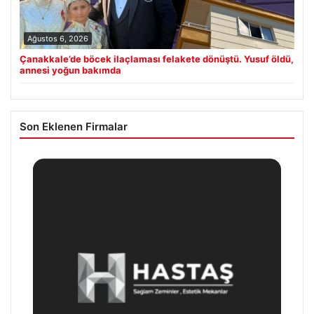
Ağustos 6, 2026
Çanakkale’de böcek ilaçlaması felakete dönüştü. Yusuf öldü,
annesi yoğun bakımda
Son Eklenen Firmalar