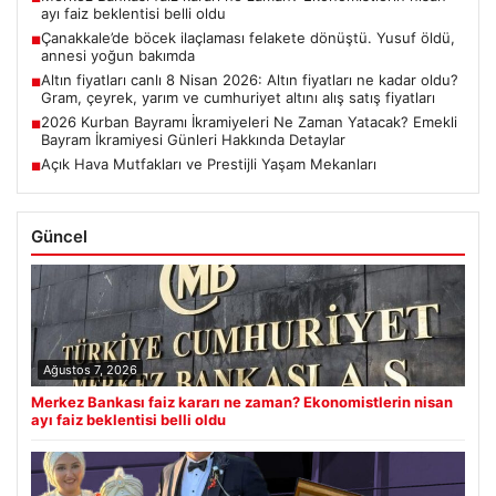
ayı faiz beklentisi belli oldu
Çanakkale’de böcek ilaçlaması felakete dönüştü. Yusuf öldü,
■
annesi yoğun bakımda
Altın fiyatları canlı 8 Nisan 2026: Altın fiyatları ne kadar oldu?
■
Gram, çeyrek, yarım ve cumhuriyet altını alış satış fiyatları
2026 Kurban Bayramı İkramiyeleri Ne Zaman Yatacak? Emekli
■
Bayram İkramiyesi Günleri Hakkında Detaylar
Açık Hava Mutfakları ve Prestijli Yaşam Mekanları
■
Güncel
Ağustos 7, 2026
Merkez Bankası faiz kararı ne zaman? Ekonomistlerin nisan
ayı faiz beklentisi belli oldu