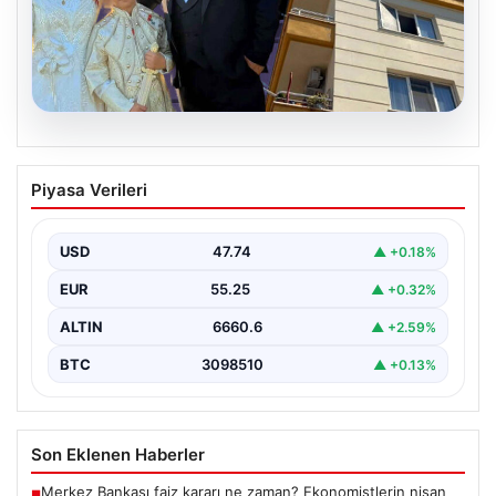
06.08.2026
Çanakkale’de böcek ilaçlaması felakete
Piyasa Verileri
dönüştü. Yusuf öldü, annesi yoğun
bakımda
USD
47.74
▲ +0.18%
EUR
55.25
▲ +0.32%
ALTIN
6660.6
▲ +2.59%
BTC
3098510
▲ +0.13%
Son Eklenen Haberler
Merkez Bankası faiz kararı ne zaman? Ekonomistlerin nisan
■