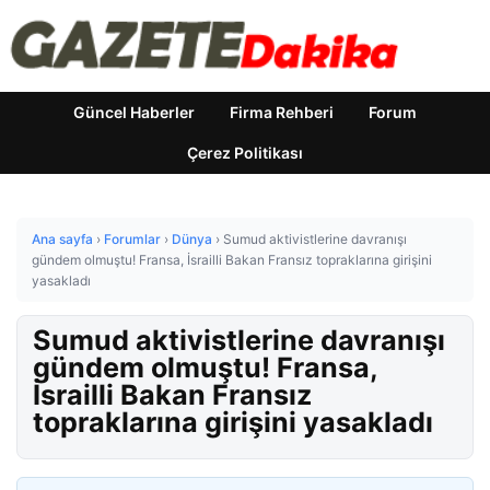
Güncel Haberler
Firma Rehberi
Forum
Çerez Politikası
Ana sayfa
›
Forumlar
›
Dünya
›
Sumud aktivistlerine davranışı
gündem olmuştu! Fransa, İsrailli Bakan Fransız topraklarına girişini
yasakladı
Sumud aktivistlerine davranışı
gündem olmuştu! Fransa,
İsrailli Bakan Fransız
topraklarına girişini yasakladı