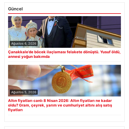
Güncel
Ağustos 6, 2026
Çanakkale’de böcek ilaçlaması felakete dönüştü. Yusuf öldü,
annesi yoğun bakımda
Ağustos 5, 2026
Altın fiyatları canlı 8 Nisan 2026: Altın fiyatları ne kadar
oldu? Gram, çeyrek, yarım ve cumhuriyet altını alış satış
fiyatları