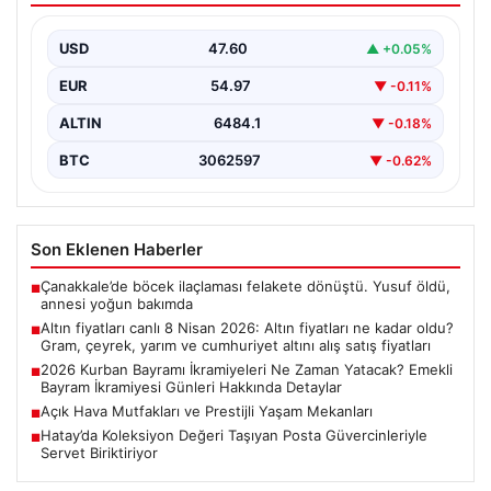
yarım ve cumhuriyet altını alış satış
fiyatları
USD
47.60
▲ +0.05%
EUR
54.97
▼ -0.11%
ALTIN
6484.1
▼ -0.18%
BTC
3062597
▼ -0.62%
Son Eklenen Haberler
Çanakkale’de böcek ilaçlaması felakete dönüştü. Yusuf öldü,
■
annesi yoğun bakımda
Altın fiyatları canlı 8 Nisan 2026: Altın fiyatları ne kadar oldu?
■
Gram, çeyrek, yarım ve cumhuriyet altını alış satış fiyatları
2026 Kurban Bayramı İkramiyeleri Ne Zaman Yatacak? Emekli
■
Bayram İkramiyesi Günleri Hakkında Detaylar
Açık Hava Mutfakları ve Prestijli Yaşam Mekanları
■
Hatay’da Koleksiyon Değeri Taşıyan Posta Güvercinleriyle
■
Servet Biriktiriyor