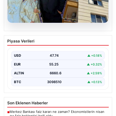
06.08.2026
Çanakkale’de böcek ilaçlaması felakete
Piyasa Verileri
dönüştü. Yusuf öldü, annesi yoğun
bakımda
USD
47.74
▲ +0.18%
EUR
55.25
▲ +0.32%
ALTIN
6660.6
▲ +2.59%
BTC
3098510
▲ +0.13%
Son Eklenen Haberler
Merkez Bankası faiz kararı ne zaman? Ekonomistlerin nisan
■
ayı faiz beklentisi belli oldu