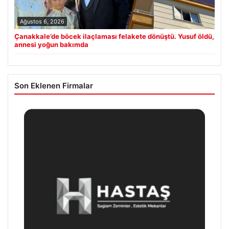
Ağustos 6, 2026
Çanakkale’de böcek ilaçlaması felakete dönüştü. Yusuf öldü,
annesi yoğun bakımda
Son Eklenen Firmalar