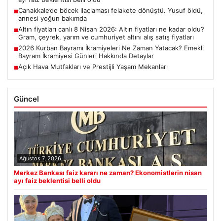
Çanakkale’de böcek ilaçlaması felakete dönüştü. Yusuf öldü,
■
annesi yoğun bakımda
Altın fiyatları canlı 8 Nisan 2026: Altın fiyatları ne kadar oldu?
■
Gram, çeyrek, yarım ve cumhuriyet altını alış satış fiyatları
2026 Kurban Bayramı İkramiyeleri Ne Zaman Yatacak? Emekli
■
Bayram İkramiyesi Günleri Hakkında Detaylar
Açık Hava Mutfakları ve Prestijli Yaşam Mekanları
■
Güncel
Ağustos 7, 2026
Merkez Bankası faiz kararı ne zaman? Ekonomistlerin nisan
ayı faiz beklentisi belli oldu