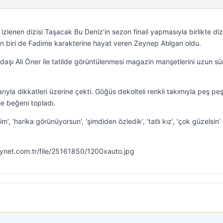
 izlenen dizisi Taşacak Bu Deniz’in sezon finali yapmasıyla birlikte diz
rden biri de Fadime karakterine hayat veren Zeynep Atılgan oldu.
adaşı Ali Öner ile tatilde görüntülenmesi magazin manşetlerini uzun sü
ıyla dikkatleri üzerine çekti. Göğüs dekolteli renkli takımıyla peş pe
yle beğeni topladı.
, ‘harika görünüyorsun’, ‘şimdiden özledik’, ‘tatlı kız’, ‘çok güzelsin’ 
mynet.com.tr/file/25161850/1200xauto.jpg