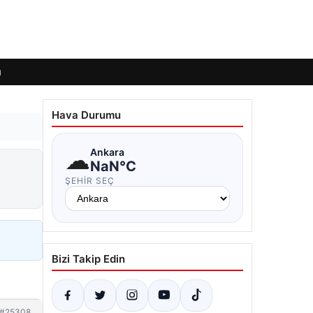
ı
Hava Durumu
☁
Ankara
NaN°C
ŞEHIR SEÇ
Bizi Takip Edin
#25308