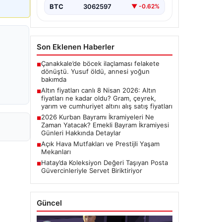
BTC
3062597
▼ -0.62%
Son Eklenen Haberler
Çanakkale’de böcek ilaçlaması felakete
■
dönüştü. Yusuf öldü, annesi yoğun
bakımda
Altın fiyatları canlı 8 Nisan 2026: Altın
■
fiyatları ne kadar oldu? Gram, çeyrek,
yarım ve cumhuriyet altını alış satış fiyatları
2026 Kurban Bayramı İkramiyeleri Ne
■
Zaman Yatacak? Emekli Bayram İkramiyesi
Günleri Hakkında Detaylar
Açık Hava Mutfakları ve Prestijli Yaşam
■
Mekanları
Hatay’da Koleksiyon Değeri Taşıyan Posta
■
Güvercinleriyle Servet Biriktiriyor
Güncel