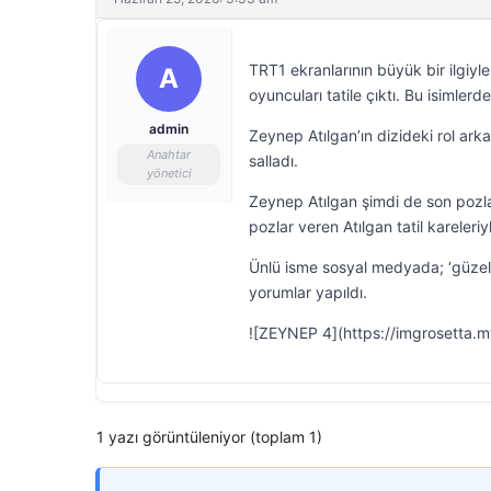
TRT1 ekranlarının büyük bir ilgiyle
A
oyuncuları tatile çıktı. Bu isimle
admin
Zeynep Atılgan’ın dizideki rol ark
Anahtar
salladı.
yönetici
Zeynep Atılgan şimdi de son pozlar
pozlar veren Atılgan tatil kareleri
Ünlü isme sosyal medyada; ‘güzelim’
yorumlar yapıldı.
![ZEYNEP 4](https://imgrosetta.
1 yazı görüntüleniyor (toplam 1)