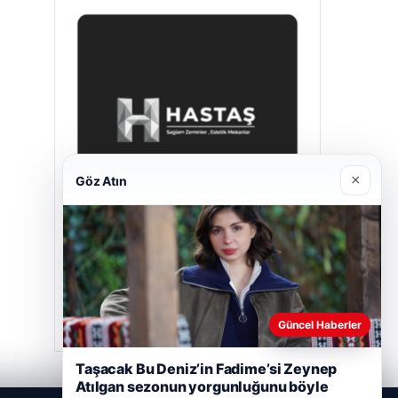
×
Göz Atın
Hastaş Beton
Mayıs 26, 2026
Güncel Haberler
Taşacak Bu Deniz’in Fadime’si Zeynep
Atılgan sezonun yorgunluğunu böyle