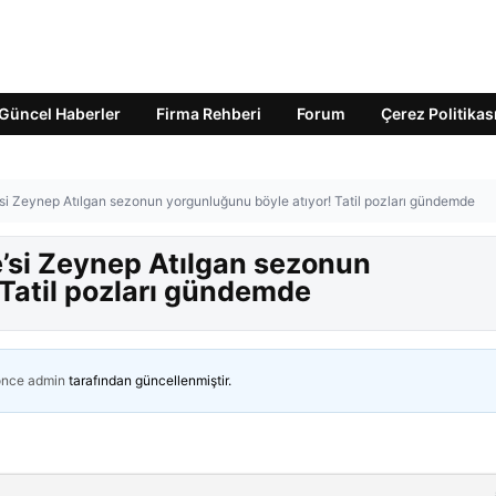
Güncel Haberler
Firma Rehberi
Forum
Çerez Politikas
si Zeynep Atılgan sezonun yorgunluğunu böyle atıyor! Tatil pozları gündemde
’si Zeynep Atılgan sezonun
 Tatil pozları gündemde
önce
admin
tarafından güncellenmiştir.