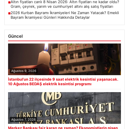
Altın fiyatları canlı 8 Nisan 2026: Altın fiyatları ne kadar oldu?
■
Gram, çeyrek, yarım ve cumhuriyet altını alış satış fiyatları
2026 Kurban Bayramı İkramiyeleri Ne Zaman Yatacak? Emekli
■
Bayram İkramiyesi Günleri Hakkında Detaylar
Güncel
Ağustos 9, 2026
İstanbul’un 22 ilçesinde 9 saat elektrik kesintisi yaşanacak.
10 Ağustos BEDAŞ elektrik kesintisi programı
Ağustos 7, 2026
Merkez Bankası faiz kararı ne zaman? Ekonomistlerin nisan