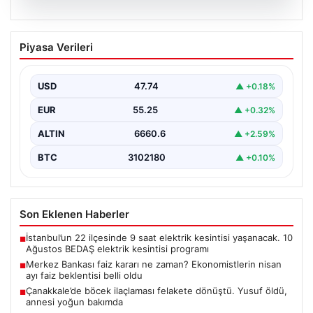
07.08.2026
Merkez Bankası faiz kararı ne zaman?
Piyasa Verileri
Ekonomistlerin nisan ayı faiz beklentisi
belli oldu
USD
47.74
▲ +0.18%
EUR
55.25
▲ +0.32%
ALTIN
6660.6
▲ +2.59%
BTC
3102180
▲ +0.10%
Son Eklenen Haberler
İstanbul’un 22 ilçesinde 9 saat elektrik kesintisi yaşanacak. 10
■
Ağustos BEDAŞ elektrik kesintisi programı
Merkez Bankası faiz kararı ne zaman? Ekonomistlerin nisan
■
ayı faiz beklentisi belli oldu
Çanakkale’de böcek ilaçlaması felakete dönüştü. Yusuf öldü,
■
annesi yoğun bakımda