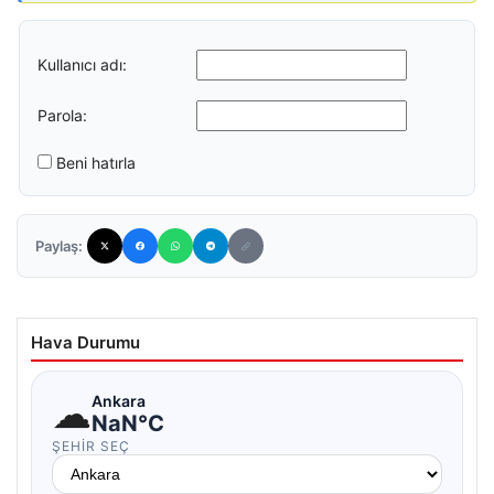
Kullanıcı adı:
Parola:
Beni hatırla
Paylaş:
Hava Durumu
☁
Ankara
NaN°C
ŞEHIR SEÇ