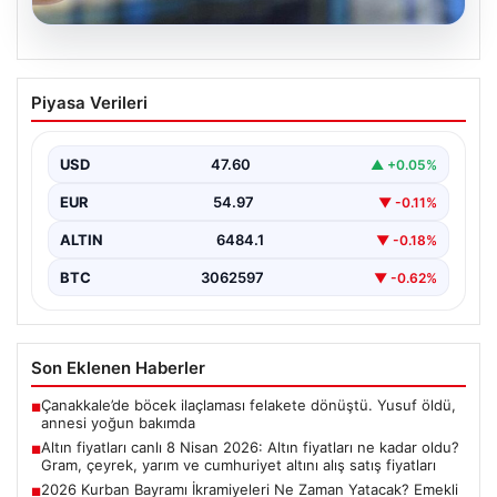
05.08.2026
Altın fiyatları canlı 8 Nisan 2026: Altın
Piyasa Verileri
fiyatları ne kadar oldu? Gram, çeyrek,
yarım ve cumhuriyet altını alış satış
fiyatları
USD
47.60
▲ +0.05%
EUR
54.97
▼ -0.11%
ALTIN
6484.1
▼ -0.18%
BTC
3062597
▼ -0.62%
Son Eklenen Haberler
Çanakkale’de böcek ilaçlaması felakete dönüştü. Yusuf öldü,
■
annesi yoğun bakımda
Altın fiyatları canlı 8 Nisan 2026: Altın fiyatları ne kadar oldu?
■
Gram, çeyrek, yarım ve cumhuriyet altını alış satış fiyatları
2026 Kurban Bayramı İkramiyeleri Ne Zaman Yatacak? Emekli
■