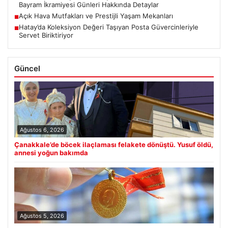
Bayram İkramiyesi Günleri Hakkında Detaylar
Açık Hava Mutfakları ve Prestijli Yaşam Mekanları
■
Hatay’da Koleksiyon Değeri Taşıyan Posta Güvercinleriyle
■
Servet Biriktiriyor
Güncel
Ağustos 6, 2026
Çanakkale’de böcek ilaçlaması felakete dönüştü. Yusuf öldü,
annesi yoğun bakımda
Ağustos 5, 2026