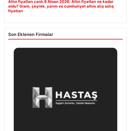
Altın fiyatları canlı 8 Nisan 2026: Altın fiyatları ne kadar
oldu? Gram, çeyrek, yarım ve cumhuriyet altını alış satış
fiyatları
Son Eklenen Firmalar