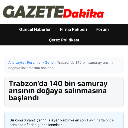
Güncel Haberler
Firma Rehberi
Forum
Çerez Politikası
Ana sayfa
›
Forumlar
›
Genel
›
Trabzon’da 140 bin samuray arısının
doğaya salınmasına başlandı
Trabzon’da 140 bin samuray
arısının doğaya salınmasına
başlandı
Bu konu 0 yanıt içerir, 1 izleyen vardır ve en son
1 ay 1 hafta önce
admin
tarafından güncellenmiştir.