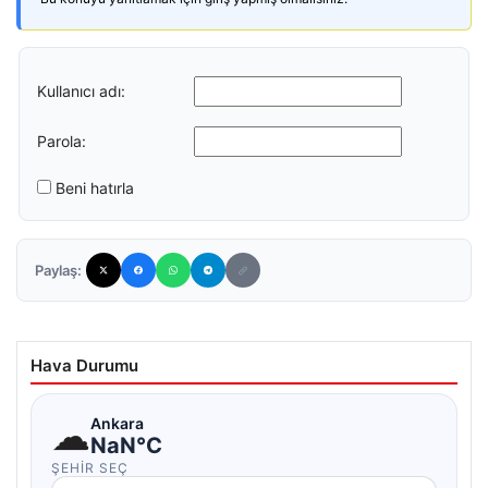
Kullanıcı adı:
Parola:
Beni hatırla
Paylaş:
Hava Durumu
☁
Ankara
NaN°C
ŞEHIR SEÇ