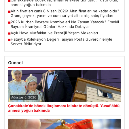
Çanakkale’de böcek ilaçlaması felakete dönüştü. Yusuf öldü,
■
annesi yoğun bakımda
Altın fiyatları canlı 8 Nisan 2026: Altın fiyatları ne kadar oldu?
■
Gram, çeyrek, yarım ve cumhuriyet altını alış satış fiyatları
2026 Kurban Bayramı İkramiyeleri Ne Zaman Yatacak? Emekli
■
Bayram İkramiyesi Günleri Hakkında Detaylar
Açık Hava Mutfakları ve Prestijli Yaşam Mekanları
■
Hatay’da Koleksiyon Değeri Taşıyan Posta Güvercinleriyle
■
Servet Biriktiriyor
Güncel
Ağustos 6, 2026
Çanakkale’de böcek ilaçlaması felakete dönüştü. Yusuf öldü,
annesi yoğun bakımda