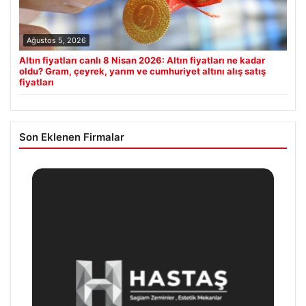
Ağustos 5, 2026
Altın fiyatları canlı 8 Nisan 2026: Altın fiyatları ne kadar
oldu? Gram, çeyrek, yarım ve cumhuriyet altını alış satış
fiyatları
Son Eklenen Firmalar