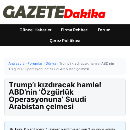
Güncel Haberler
Firma Rehberi
Forum
Çerez Politikası
Ana sayfa
›
Forumlar
›
Dünya
›
Trump’ı kızdıracak hamle! ABD’nin
‘Özgürlük Operasyonuna’ Suudi Arabistan çelmesi
Trump’ı kızdıracak hamle!
ABD’nin ‘Özgürlük
Operasyonuna’ Suudi
Arabistan çelmesi
Bu konu 0 yanıt içerir, 1 izleyen vardır ve en son
3 ay önce
admin