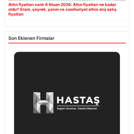
Altın fiyatları canlı 8 Nisan 2026: Altın fiyatları ne kadar
oldu? Gram, çeyrek, yarım ve cumhuriyet altını alış satış
fiyatları
Son Eklenen Firmalar