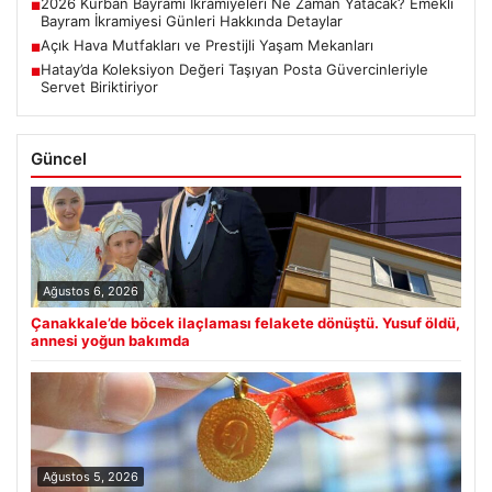
2026 Kurban Bayramı İkramiyeleri Ne Zaman Yatacak? Emekli
■
Bayram İkramiyesi Günleri Hakkında Detaylar
Açık Hava Mutfakları ve Prestijli Yaşam Mekanları
■
Hatay’da Koleksiyon Değeri Taşıyan Posta Güvercinleriyle
■
Servet Biriktiriyor
Güncel
Ağustos 6, 2026
Çanakkale’de böcek ilaçlaması felakete dönüştü. Yusuf öldü,
annesi yoğun bakımda
Ağustos 5, 2026