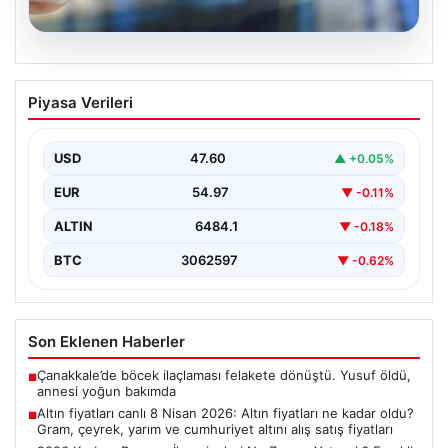
05.08.2026
Altın fiyatları canlı 8 Nisan 2026: Altın
Piyasa Verileri
fiyatları ne kadar oldu? Gram, çeyrek,
yarım ve cumhuriyet altını alış satış
fiyatları
USD
47.60
▲ +0.05%
EUR
54.97
▼ -0.11%
ALTIN
6484.1
▼ -0.18%
BTC
3062597
▼ -0.62%
Son Eklenen Haberler
Çanakkale’de böcek ilaçlaması felakete dönüştü. Yusuf öldü,
■
annesi yoğun bakımda
Altın fiyatları canlı 8 Nisan 2026: Altın fiyatları ne kadar oldu?
■
Gram, çeyrek, yarım ve cumhuriyet altını alış satış fiyatları