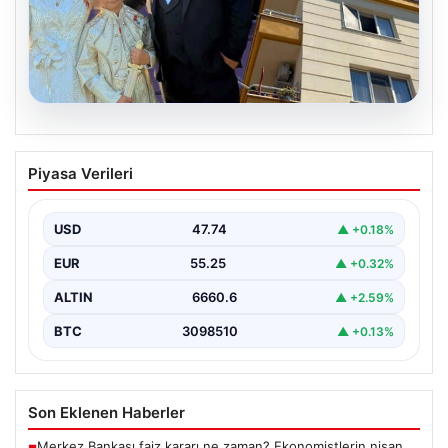
06.08.2026
Çanakkale’de böcek ilaçlaması felakete
Piyasa Verileri
dönüştü. Yusuf öldü, annesi yoğun
bakımda
USD
47.74
▲ +0.18%
EUR
55.25
▲ +0.32%
ALTIN
6660.6
▲ +2.59%
BTC
3098510
▲ +0.13%
Son Eklenen Haberler
Merkez Bankası faiz kararı ne zaman? Ekonomistlerin nisan