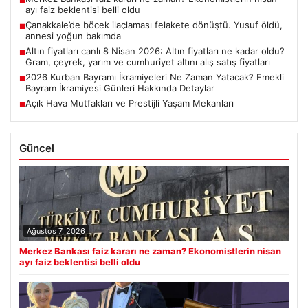
■
ayı faiz beklentisi belli oldu
Çanakkale’de böcek ilaçlaması felakete dönüştü. Yusuf öldü,
■
annesi yoğun bakımda
Altın fiyatları canlı 8 Nisan 2026: Altın fiyatları ne kadar oldu?
■
Gram, çeyrek, yarım ve cumhuriyet altını alış satış fiyatları
2026 Kurban Bayramı İkramiyeleri Ne Zaman Yatacak? Emekli
■
Bayram İkramiyesi Günleri Hakkında Detaylar
Açık Hava Mutfakları ve Prestijli Yaşam Mekanları
■
Güncel
Ağustos 7, 2026
Merkez Bankası faiz kararı ne zaman? Ekonomistlerin nisan
ayı faiz beklentisi belli oldu