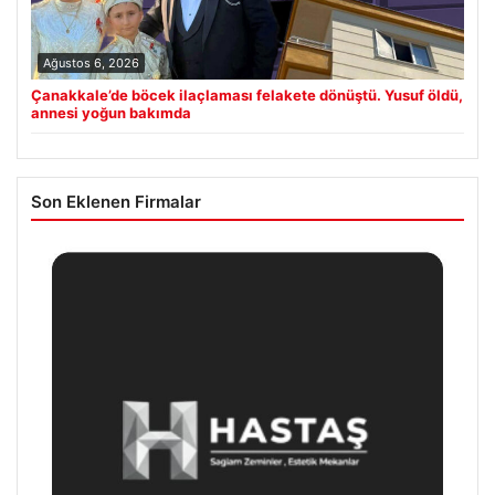
Ağustos 6, 2026
Çanakkale’de böcek ilaçlaması felakete dönüştü. Yusuf öldü,
annesi yoğun bakımda
Son Eklenen Firmalar