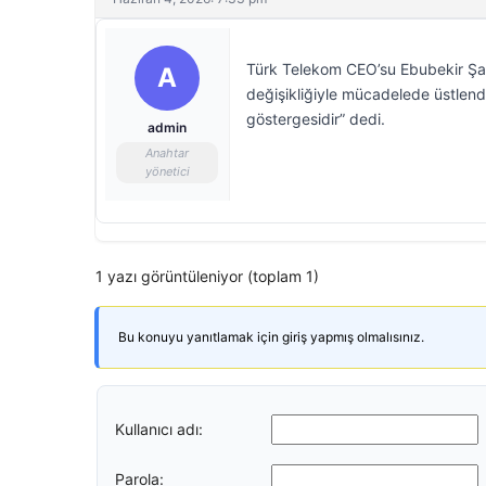
Türk Telekom CEO’su Ebubekir Şahi
A
değişikliğiyle mücadelede üstlendi
göstergesidir” dedi.
admin
Anahtar
yönetici
1 yazı görüntüleniyor (toplam 1)
Bu konuyu yanıtlamak için giriş yapmış olmalısınız.
Kullanıcı adı:
Parola: