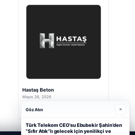
Hastaş Beton
Mayıs 26, 2026
×
Göz Atın
Türk Telekom CEO’su Ebubekir Şahin’den
“Sıfır Atık”lı gelecek için yenilikçi ve