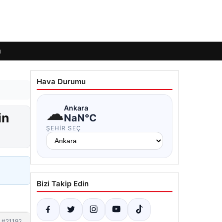
ı
Hava Durumu
☁
Ankara
in
NaN°C
ŞEHIR SEÇ
Bizi Takip Edin
#21192