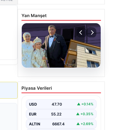
Yan Manşet
06.08.2026
Çanakkale’de böcek
Piyasa Verileri
ilaçlaması felakete
dönüştü. Yusuf öldü,
annesi yoğun bakımda
USD
47.70
▲ +0.14%
EUR
55.22
▲ +0.35%
ALTIN
6667.4
▲ +2.69%