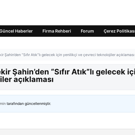
Güncel Haberler
Firma Rehberi
Forum
Çerez Politikas
Şahin’den “Sıfır Atık”lı gelecek için yenilikçi ve çevreci teknolojiler açıklaması
r Şahin’den “Sıfır Atık”lı gelecek iç
jiler açıklaması
min
tarafından güncellenmiştir.