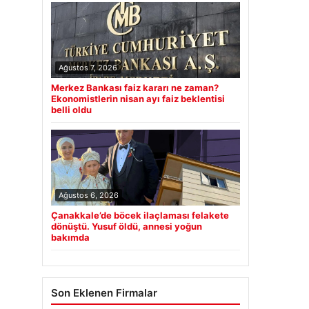
Ağustos 7, 2026
Merkez Bankası faiz kararı ne zaman?
Ekonomistlerin nisan ayı faiz beklentisi
belli oldu
Ağustos 6, 2026
Çanakkale’de böcek ilaçlaması felakete
dönüştü. Yusuf öldü, annesi yoğun
bakımda
Son Eklenen Firmalar