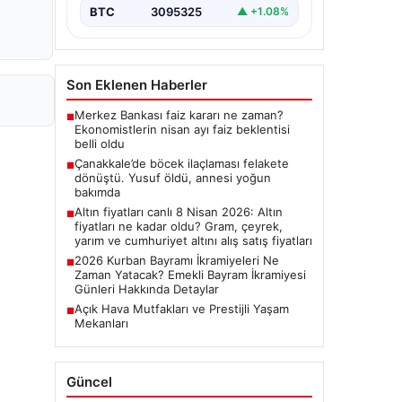
BTC
3095325
▲ +1.08%
Son Eklenen Haberler
Merkez Bankası faiz kararı ne zaman?
■
Ekonomistlerin nisan ayı faiz beklentisi
belli oldu
Çanakkale’de böcek ilaçlaması felakete
■
dönüştü. Yusuf öldü, annesi yoğun
bakımda
Altın fiyatları canlı 8 Nisan 2026: Altın
■
fiyatları ne kadar oldu? Gram, çeyrek,
yarım ve cumhuriyet altını alış satış fiyatları
2026 Kurban Bayramı İkramiyeleri Ne
■
Zaman Yatacak? Emekli Bayram İkramiyesi
Günleri Hakkında Detaylar
Açık Hava Mutfakları ve Prestijli Yaşam
■
Mekanları
Güncel