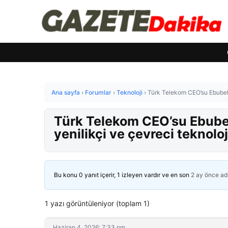
Ana sayfa
›
Forumlar
›
Teknoloji
›
Türk Telekom CEO’su Ebubekir 
Türk Telekom CEO’su Ebubeki
yenilikçi ve çevreci teknolo
Bu konu 0 yanıt içerir, 1 izleyen vardır ve en son
2 ay önce
ad
1 yazı görüntüleniyor (toplam 1)
Haziran 4, 2026: 7:33 pm