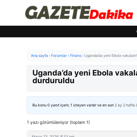
Ana sayfa
›
Forumlar
›
Finans
›
Uganda’da yeni Ebola vakaları! 
Uganda’da yeni Ebola vakala
durduruldu
Bu konu 0 yanıt içerir, 1 izleyen vardır ve en son
2 ay 2 hafta
1 yazı görüntüleniyor (toplam 1)
Mayıs 23, 2026: 8:33 pm