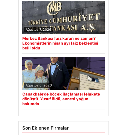
Ağustos 7, 2026
Merkez Bankası faiz kararı ne zaman?
Ekonomistlerin nisan ayı faiz beklentisi
belli oldu
Ağustos 6, 2026
Çanakkale’de böcek ilaçlaması felakete
dönüştü. Yusuf öldü, annesi yoğun
bakımda
Son Eklenen Firmalar