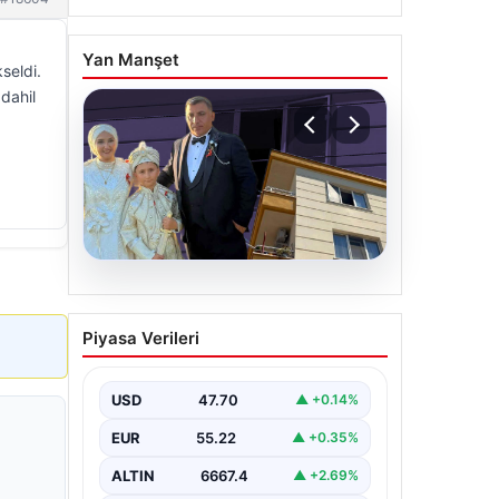
Yan Manşet
seldi.
 dahil
06.08.2026
Çanakkale’de böcek
Piyasa Verileri
ilaçlaması felakete
dönüştü. Yusuf öldü,
annesi yoğun bakımda
USD
47.70
▲ +0.14%
EUR
55.22
▲ +0.35%
ALTIN
6667.4
▲ +2.69%