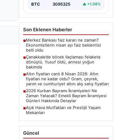
BTC
3095325
▲ +1.08%
Son Eklenen Haberler
Merkez Bankası faiz kararı ne zaman?
■
Ekonomistlerin nisan ayı faiz beklentisi
belli oldu
Çanakkale’de böcek ilaçlaması felakete
■
dönüştü. Yusuf öldü, annesi yoğun
bakımda
Altın fiyatları canlı 8 Nisan 2026: Altın
■
fiyatları ne kadar oldu? Gram, çeyrek,
yarım ve cumhuriyet altını alış satış fiyatları
2026 Kurban Bayramı İkramiyeleri Ne
■
Zaman Yatacak? Emekli Bayram İkramiyesi
Günleri Hakkında Detaylar
Açık Hava Mutfakları ve Prestijli Yaşam
■
Mekanları
Güncel