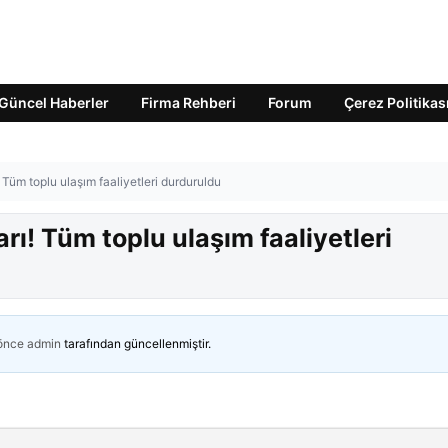
Güncel Haberler
Firma Rehberi
Forum
Çerez Politikas
Tüm toplu ulaşım faaliyetleri durduruldu
rı! Tüm toplu ulaşım faaliyetleri
 önce
admin
tarafından güncellenmiştir.