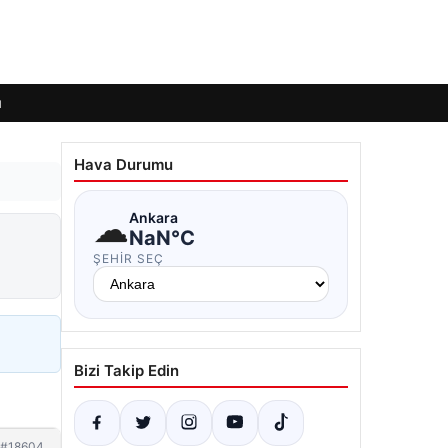
ı
Hava Durumu
☁
Ankara
NaN°C
ŞEHIR SEÇ
Bizi Takip Edin
#18604