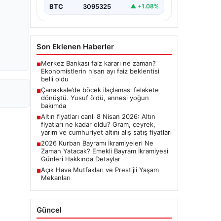
BTC
3095325
▲ +1.08%
Son Eklenen Haberler
Merkez Bankası faiz kararı ne zaman?
■
Ekonomistlerin nisan ayı faiz beklentisi
belli oldu
Çanakkale’de böcek ilaçlaması felakete
■
dönüştü. Yusuf öldü, annesi yoğun
bakımda
Altın fiyatları canlı 8 Nisan 2026: Altın
■
fiyatları ne kadar oldu? Gram, çeyrek,
yarım ve cumhuriyet altını alış satış fiyatları
2026 Kurban Bayramı İkramiyeleri Ne
■
Zaman Yatacak? Emekli Bayram İkramiyesi
Günleri Hakkında Detaylar
Açık Hava Mutfakları ve Prestijli Yaşam
■
Mekanları
Güncel