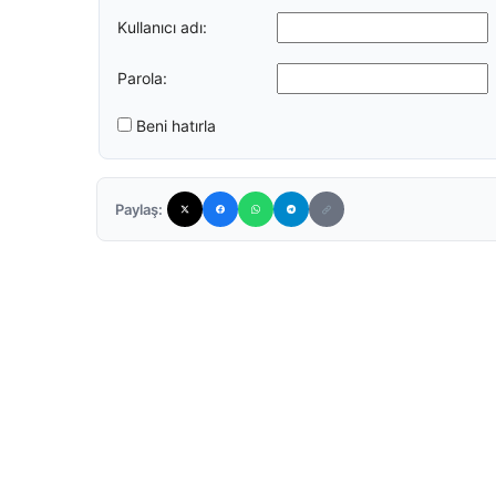
Kullanıcı adı:
Parola:
Beni hatırla
Paylaş: