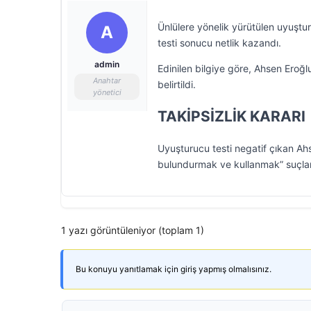
Ünlülere yönelik yürütülen uyuşt
A
testi sonucu netlik kazandı.
admin
Edinilen bilgiye göre, Ahsen Eroğl
Anahtar
belirtildi.
yönetici
TAKİPSİZLİK KARARI
Uyuşturucu testi negatif çıkan A
bulundurmak ve kullanmak” suçlama
1 yazı görüntüleniyor (toplam 1)
Bu konuyu yanıtlamak için giriş yapmış olmalısınız.