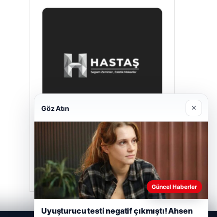
×
Göz Atın
Hastaş Beton
Mayıs 26, 2026
Güncel Haberler
Uyuşturucu testi negatif çıkmıştı! Ahsen