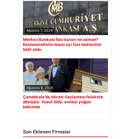
Ağustos 7, 2026
Merkez Bankası faiz kararı ne zaman?
Ekonomistlerin nisan ayı faiz beklentisi
belli oldu
Ağustos 6, 2026
Çanakkale’de böcek ilaçlaması felakete
dönüştü. Yusuf öldü, annesi yoğun
bakımda
Son Eklenen Firmalar