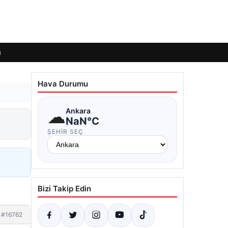
ı
Hava Durumu
☁
Ankara
NaN°C
ŞEHIR SEÇ
Bizi Takip Edin
#16762