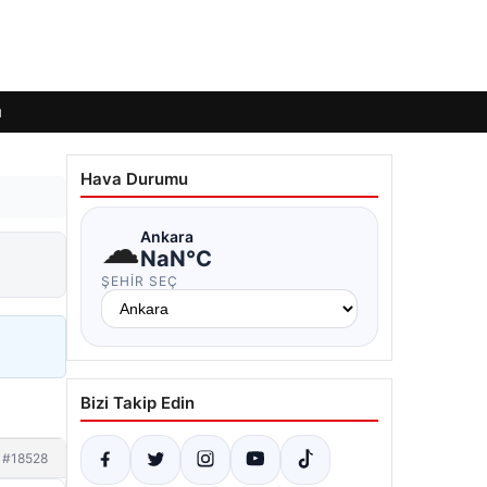
ı
Hava Durumu
☁
Ankara
NaN°C
ŞEHIR SEÇ
Bizi Takip Edin
#18528