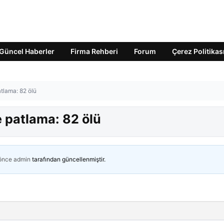
Güncel Haberler
Firma Rehberi
Forum
Çerez Politikas
tlama: 82 ölü
 patlama: 82 ölü
 önce
admin
tarafından güncellenmiştir.