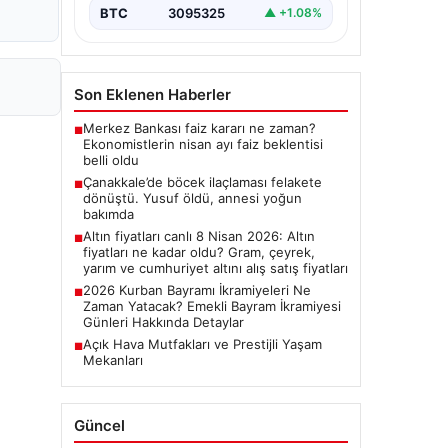
BTC
3095325
▲ +1.08%
Son Eklenen Haberler
Merkez Bankası faiz kararı ne zaman?
■
Ekonomistlerin nisan ayı faiz beklentisi
belli oldu
Çanakkale’de böcek ilaçlaması felakete
■
dönüştü. Yusuf öldü, annesi yoğun
bakımda
Altın fiyatları canlı 8 Nisan 2026: Altın
■
fiyatları ne kadar oldu? Gram, çeyrek,
yarım ve cumhuriyet altını alış satış fiyatları
2026 Kurban Bayramı İkramiyeleri Ne
■
Zaman Yatacak? Emekli Bayram İkramiyesi
Günleri Hakkında Detaylar
Açık Hava Mutfakları ve Prestijli Yaşam
■
Mekanları
Güncel