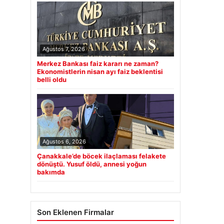
Ağustos 7, 2026
Merkez Bankası faiz kararı ne zaman?
Ekonomistlerin nisan ayı faiz beklentisi
belli oldu
Ağustos 6, 2026
Çanakkale’de böcek ilaçlaması felakete
dönüştü. Yusuf öldü, annesi yoğun
bakımda
Son Eklenen Firmalar