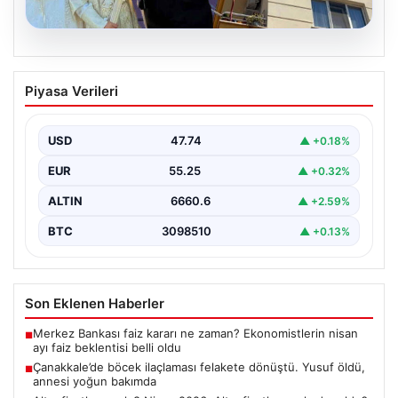
06.08.2026
Çanakkale’de böcek ilaçlaması felakete
Piyasa Verileri
dönüştü. Yusuf öldü, annesi yoğun
bakımda
USD
47.74
▲ +0.18%
EUR
55.25
▲ +0.32%
ALTIN
6660.6
▲ +2.59%
BTC
3098510
▲ +0.13%
Son Eklenen Haberler
Merkez Bankası faiz kararı ne zaman? Ekonomistlerin nisan
■
ayı faiz beklentisi belli oldu
Çanakkale’de böcek ilaçlaması felakete dönüştü. Yusuf öldü,
■
annesi yoğun bakımda