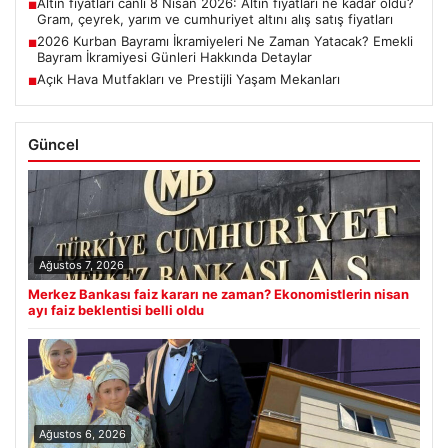
Altın fiyatları canlı 8 Nisan 2026: Altın fiyatları ne kadar oldu?
■
Gram, çeyrek, yarım ve cumhuriyet altını alış satış fiyatları
2026 Kurban Bayramı İkramiyeleri Ne Zaman Yatacak? Emekli
■
Bayram İkramiyesi Günleri Hakkında Detaylar
Açık Hava Mutfakları ve Prestijli Yaşam Mekanları
■
Güncel
Ağustos 7, 2026
Merkez Bankası faiz kararı ne zaman? Ekonomistlerin nisan
ayı faiz beklentisi belli oldu
Ağustos 6, 2026