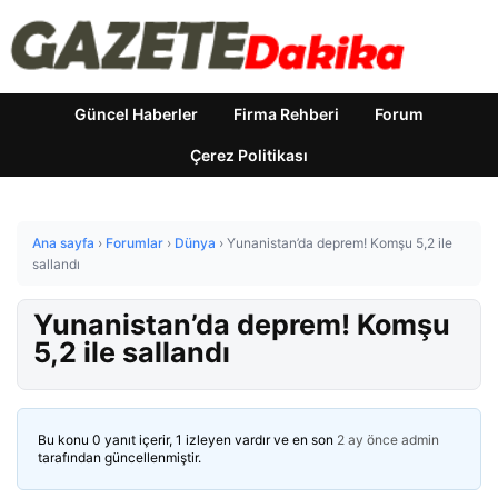
Güncel Haberler
Firma Rehberi
Forum
Çerez Politikası
Ana sayfa
›
Forumlar
›
Dünya
›
Yunanistan’da deprem! Komşu 5,2 ile
sallandı
Yunanistan’da deprem! Komşu
5,2 ile sallandı
Bu konu 0 yanıt içerir, 1 izleyen vardır ve en son
2 ay önce
admin
tarafından güncellenmiştir.