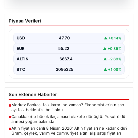
06.08.2026
Çanakkale’de böcek ilaçlaması felakete
Piyasa Verileri
dönüştü. Yusuf öldü, annesi yoğun
bakımda
USD
47.70
▲ +0.14%
EUR
55.22
▲ +0.35%
ALTIN
6667.4
▲ +2.69%
BTC
3095325
▲ +1.08%
Son Eklenen Haberler
Merkez Bankası faiz kararı ne zaman? Ekonomistlerin nisan
■
ayı faiz beklentisi belli oldu
Çanakkale’de böcek ilaçlaması felakete dönüştü. Yusuf öldü,
■
annesi yoğun bakımda
Altın fiyatları canlı 8 Nisan 2026: Altın fiyatları ne kadar oldu?
■
Gram, çeyrek, yarım ve cumhuriyet altını alış satış fiyatları