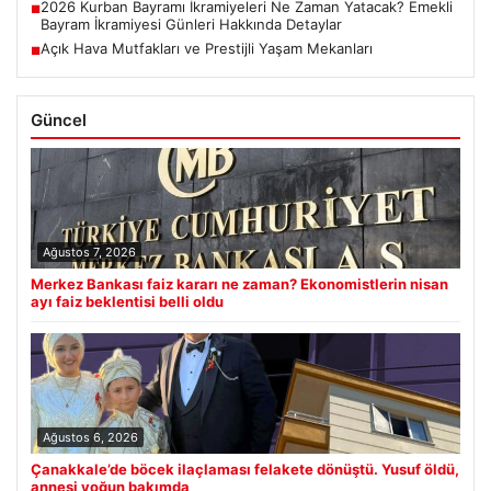
2026 Kurban Bayramı İkramiyeleri Ne Zaman Yatacak? Emekli
■
Bayram İkramiyesi Günleri Hakkında Detaylar
Açık Hava Mutfakları ve Prestijli Yaşam Mekanları
■
Güncel
Ağustos 7, 2026
Merkez Bankası faiz kararı ne zaman? Ekonomistlerin nisan
ayı faiz beklentisi belli oldu
Ağustos 6, 2026
Çanakkale’de böcek ilaçlaması felakete dönüştü. Yusuf öldü,
annesi yoğun bakımda