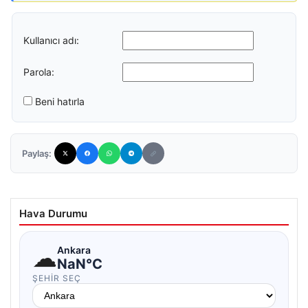
Kullanıcı adı:
Parola:
Beni hatırla
Paylaş:
Hava Durumu
☁
Ankara
NaN°C
ŞEHIR SEÇ