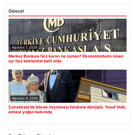
Güncel
Ağustos 7, 2026
Merkez Bankası faiz kararı ne zaman? Ekonomistlerin nisan
ayı faiz beklentisi belli oldu
Ağustos 6, 2026
Çanakkale’de böcek ilaçlaması felakete dönüştü. Yusuf öldü,
annesi yoğun bakımda