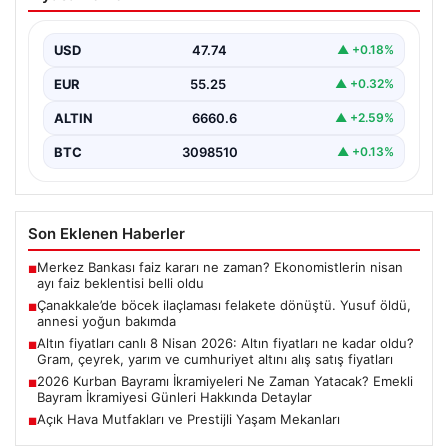
dönüştü. Yusuf öldü, annesi yoğun
bakımda
USD
47.74
▲ +0.18%
EUR
55.25
▲ +0.32%
ALTIN
6660.6
▲ +2.59%
BTC
3098510
▲ +0.13%
Son Eklenen Haberler
Merkez Bankası faiz kararı ne zaman? Ekonomistlerin nisan
■
ayı faiz beklentisi belli oldu
Çanakkale’de böcek ilaçlaması felakete dönüştü. Yusuf öldü,
■
annesi yoğun bakımda
Altın fiyatları canlı 8 Nisan 2026: Altın fiyatları ne kadar oldu?
■
Gram, çeyrek, yarım ve cumhuriyet altını alış satış fiyatları
2026 Kurban Bayramı İkramiyeleri Ne Zaman Yatacak? Emekli
■
Bayram İkramiyesi Günleri Hakkında Detaylar
Açık Hava Mutfakları ve Prestijli Yaşam Mekanları
■