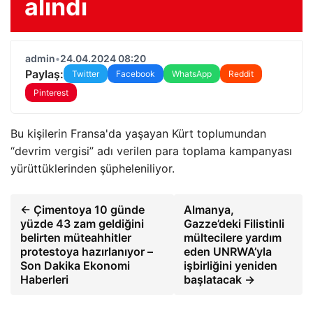
alındı
admin
•
24.04.2024 08:20
Paylaş:
Twitter
Facebook
WhatsApp
Reddit
Pinterest
Bu kişilerin Fransa'da yaşayan Kürt toplumundan
“devrim vergisi” adı verilen para toplama kampanyası
yürüttüklerinden şüpheleniliyor.
← Çimentoya 10 günde
Almanya,
yüzde 43 zam geldiğini
Gazze’deki Filistinli
belirten müteahhitler
mültecilere yardım
protestoya hazırlanıyor –
eden UNRWA’yla
Son Dakika Ekonomi
işbirliğini yeniden
Haberleri
başlatacak →