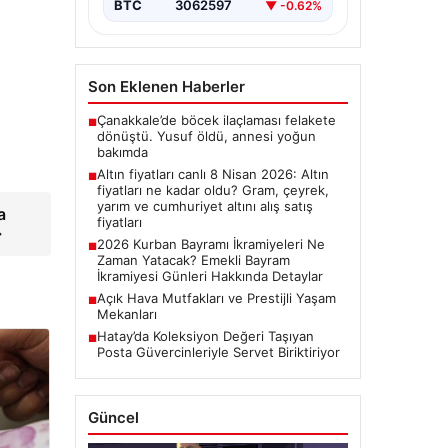
BTC
3062597
▼ -0.62%
Son Eklenen Haberler
Çanakkale’de böcek ilaçlaması felakete
■
dönüştü. Yusuf öldü, annesi yoğun
bakımda
Altın fiyatları canlı 8 Nisan 2026: Altın
■
fiyatları ne kadar oldu? Gram, çeyrek,
yarım ve cumhuriyet altını alış satış
a
fiyatları
→
2026 Kurban Bayramı İkramiyeleri Ne
■
Zaman Yatacak? Emekli Bayram
İkramiyesi Günleri Hakkında Detaylar
Açık Hava Mutfakları ve Prestijli Yaşam
■
Mekanları
Hatay’da Koleksiyon Değeri Taşıyan
■
Posta Güvercinleriyle Servet Biriktiriyor
Güncel