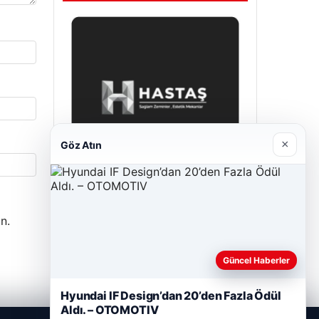
×
Göz Atın
Prenses Night Club
n.
Nisan 29, 2026
Güncel Haberler
Hyundai IF Design’dan 20’den Fazla Ödül
Aldı. – OTOMOTIV