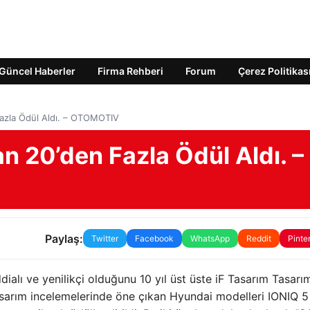
Güncel Haberler
Firma Rehberi
Forum
Çerez Politikas
Fazla Ödül Aldı. – OTOMOTIV
n 20’den Fazla Ödül Aldı. –
Paylaş:
Twitter
Facebook
WhatsApp
Reddit
Pinte
lı ve yenilikçi olduğunu 10 yıl üst üste iF Tasarım Tasarı
tasarım incelemelerinde öne çıkan Hyundai modelleri IONIQ 5