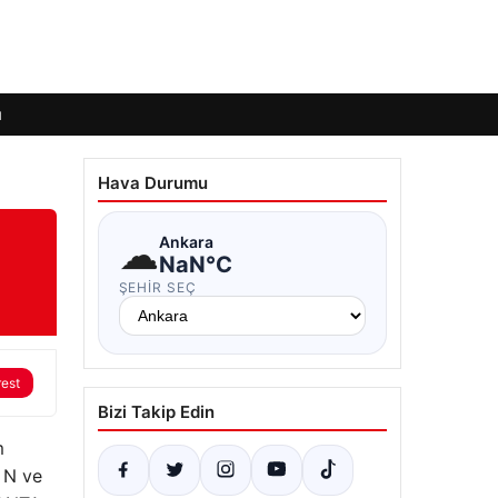
ı
Hava Durumu
☁
Ankara
NaN°C
ŞEHIR SEÇ
rest
Bizi Takip Edin
m
 N ve