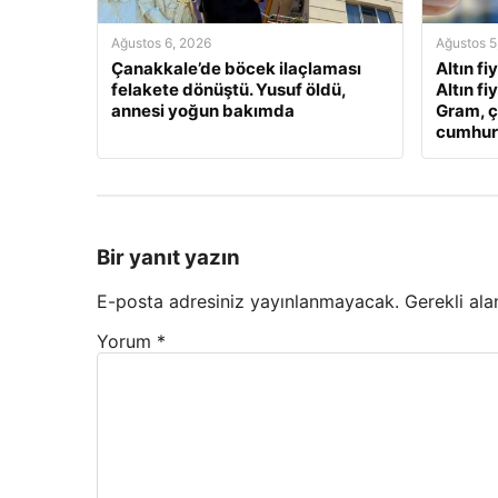
Ağustos 6, 2026
Ağustos 5
Çanakkale’de böcek ilaçlaması
Altın fi
felakete dönüştü. Yusuf öldü,
Altın fi
annesi yoğun bakımda
Gram, ç
cumhuriy
Bir yanıt yazın
E-posta adresiniz yayınlanmayacak.
Gerekli ala
Yorum
*