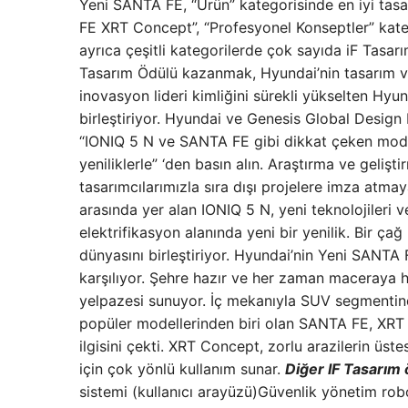
Yeni SANTA FE, “Ürün” kategorisinde en iyi tasa
FE XRT Concept”, “Profesyonel Konseptler” kat
ayrıca çeşitli kategorilerde çok sayıda iF Tasar
Tasarım Ödülü kazanmak, Hyundai’nin tasarım ve
inovasyon lideri kimliğini sürekli yükselten Hyu
birleştiriyor. Hyundai ve Genesis Global Design
“IONIQ 5 N ve SANTA FE gibi dikkat çeken model
yeniliklerle” ‘den basın alın. Araştırma ve geliş
tasarımcılarımızla sıra dışı projelere imza atm
arasında yer alan IONIQ 5 N, yeni teknolojileri v
elektrifikasyon alanında yeni bir yenilik. Bir ça
dünyasını birleştiriyor. Hyundai’nin Yeni SANTA
karşılıyor. Şehre hazır ve her zaman maceraya h
yelpazesi sunuyor. İç mekanıyla SUV segmentinde 
popüler modellerinden biri olan SANTA FE, XRT C
ilgisini çekti. XRT Concept, zorlu arazilerin üst
için çok yönlü kullanım sunar.
Diğer IF Tasarım 
sistemi (kullanıcı arayüzü)Güvenlik yönetim 