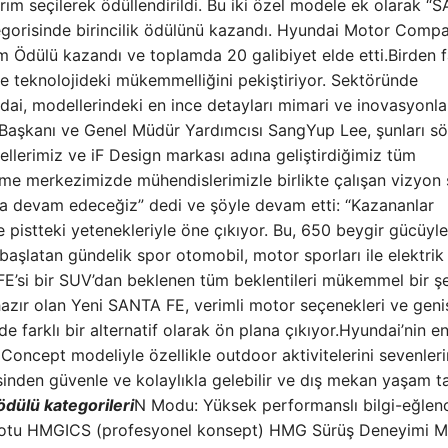
rım seçilerek ödüllendirildi. Bu iki özel modele ek olarak “
egorisinde birincilik ödülünü kazandı. Hyundai Motor Comp
ım Ödülü kazandı ve toplamda 20 galibiyet elde etti.Birden f
 teknolojideki mükemmelliğini pekiştiriyor. Sektöründe
ndai, modellerindeki en ince detayları mimari ve inovasyonla
 Başkanı ve Genel Müdür Yardımcısı SangYup Lee, şunları sö
lerimiz ve iF Design markası adına geliştirdiğimiz tüm
tirme merkezimizde mühendislerimizle birlikte çalışan vizyon 
aya devam edeceğiz” dedi ve şöyle devam etti: “Kazananlar
e pistteki yetenekleriyle öne çıkıyor. Bu, 650 beygir gücüyle
ğ başlatan gündelik spor otomobil, motor sporları ile elektrik
 FE’si bir SUV’dan beklenen tüm beklentileri mükemmel bir ş
azır olan Yeni SANTA FE, verimli motor seçenekleri ve geni
farklı bir alternatif olarak ön plana çıkıyor.Hyundai’nin e
oncept modeliyle özellikle outdoor aktivitelerini sevenleri
esinden güvenle ve kolaylıkla gelebilir ve dış mekan yaşam ta
ödülü kategorileri
N Modu: Yüksek performanslı bilgi-eğlen
robotu HMGICS (profesyonel konsept) HMG Sürüş Deneyimi M