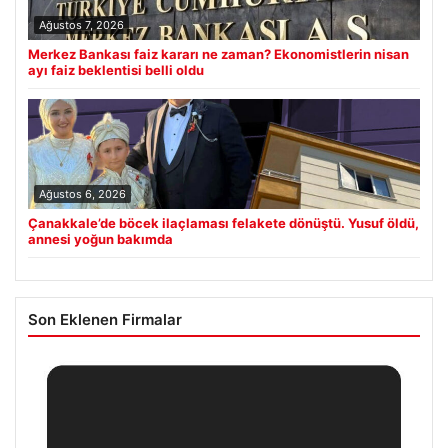
Ağustos 7, 2026
Merkez Bankası faiz kararı ne zaman? Ekonomistlerin nisan
ayı faiz beklentisi belli oldu
Ağustos 6, 2026
Çanakkale’de böcek ilaçlaması felakete dönüştü. Yusuf öldü,
annesi yoğun bakımda
Son Eklenen Firmalar