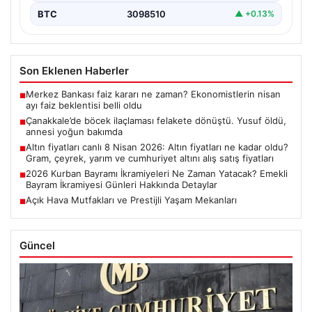
BTC
3098510
▲ +0.13%
Son Eklenen Haberler
Merkez Bankası faiz kararı ne zaman? Ekonomistlerin nisan
■
ayı faiz beklentisi belli oldu
Çanakkale’de böcek ilaçlaması felakete dönüştü. Yusuf öldü,
■
annesi yoğun bakımda
Altın fiyatları canlı 8 Nisan 2026: Altın fiyatları ne kadar oldu?
■
Gram, çeyrek, yarım ve cumhuriyet altını alış satış fiyatları
2026 Kurban Bayramı İkramiyeleri Ne Zaman Yatacak? Emekli
■
Bayram İkramiyesi Günleri Hakkında Detaylar
Açık Hava Mutfakları ve Prestijli Yaşam Mekanları
■
Güncel