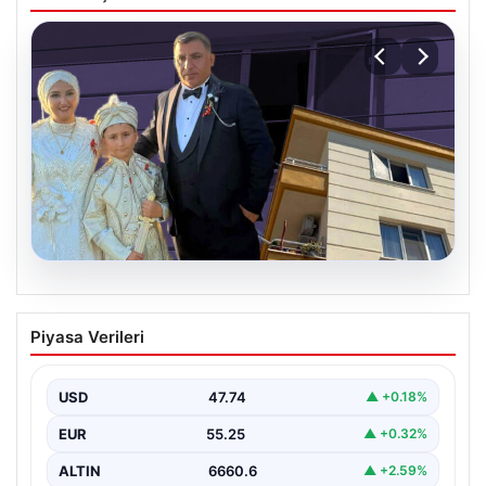
06.08.2026
Çanakkale’de böcek ilaçlaması felakete
Piyasa Verileri
dönüştü. Yusuf öldü, annesi yoğun
bakımda
USD
47.74
▲ +0.18%
EUR
55.25
▲ +0.32%
ALTIN
6660.6
▲ +2.59%