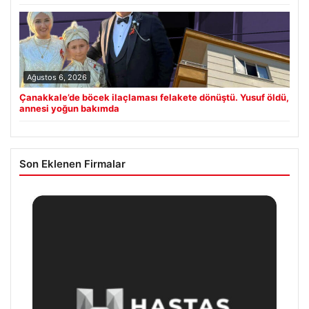
Ağustos 6, 2026
Çanakkale’de böcek ilaçlaması felakete dönüştü. Yusuf öldü,
annesi yoğun bakımda
Son Eklenen Firmalar