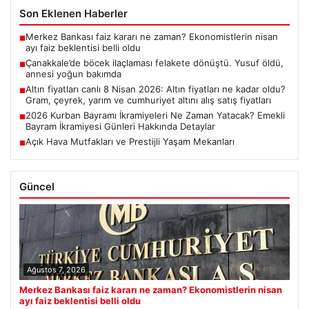
Son Eklenen Haberler
Merkez Bankası faiz kararı ne zaman? Ekonomistlerin nisan
■
ayı faiz beklentisi belli oldu
Çanakkale’de böcek ilaçlaması felakete dönüştü. Yusuf öldü,
■
annesi yoğun bakımda
Altın fiyatları canlı 8 Nisan 2026: Altın fiyatları ne kadar oldu?
■
Gram, çeyrek, yarım ve cumhuriyet altını alış satış fiyatları
2026 Kurban Bayramı İkramiyeleri Ne Zaman Yatacak? Emekli
■
Bayram İkramiyesi Günleri Hakkında Detaylar
Açık Hava Mutfakları ve Prestijli Yaşam Mekanları
■
Güncel
Ağustos 7, 2026
Merkez Bankası faiz kararı ne zaman? Ekonomistlerin nisan
ayı faiz beklentisi belli oldu