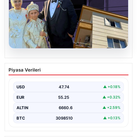
06.08.2026
Çanakkale’de böcek ilaçlaması felakete
Piyasa Verileri
dönüştü. Yusuf öldü, annesi yoğun
bakımda
USD
47.74
▲ +0.18%
EUR
55.25
▲ +0.32%
ALTIN
6660.6
▲ +2.59%
BTC
3098510
▲ +0.13%