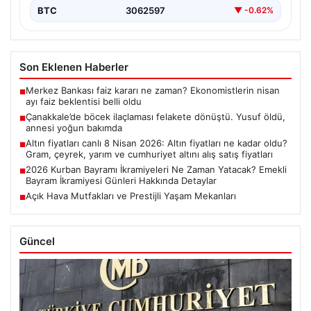
BTC
3062597
▼ -0.62%
Son Eklenen Haberler
Merkez Bankası faiz kararı ne zaman? Ekonomistlerin nisan
■
ayı faiz beklentisi belli oldu
Çanakkale’de böcek ilaçlaması felakete dönüştü. Yusuf öldü,
■
annesi yoğun bakımda
Altın fiyatları canlı 8 Nisan 2026: Altın fiyatları ne kadar oldu?
■
Gram, çeyrek, yarım ve cumhuriyet altını alış satış fiyatları
2026 Kurban Bayramı İkramiyeleri Ne Zaman Yatacak? Emekli
■
Bayram İkramiyesi Günleri Hakkında Detaylar
Açık Hava Mutfakları ve Prestijli Yaşam Mekanları
■
Güncel