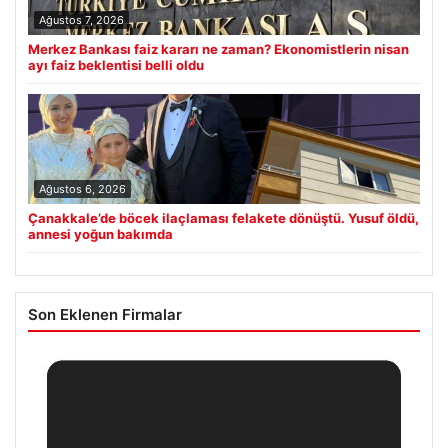
Ağustos 7, 2026
Merkez Bankası faiz kararı ne zaman? Ekonomistlerin nisan
ayı faiz beklentisi belli oldu
Ağustos 6, 2026
Çanakkale’de böcek ilaçlaması felakete dönüştü. Yusuf öldü,
annesi yoğun bakımda
Son Eklenen Firmalar