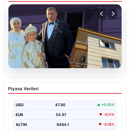
06.08.2026
Çanakkale’de böcek ilaçlaması felakete
Piyasa Verileri
dönüştü. Yusuf öldü, annesi yoğun
bakımda
USD
47.60
▲ +0.05%
EUR
54.97
▼ -0.11%
ALTIN
6484.1
▼ -0.18%