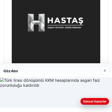
×
Göz Atın
Prenses Night Club
Nisan 29, 2026
Güncel Haberler
Web sitemizi nasıl kullandığınızı daha iyi anlayabilmek,
deneyiminizi kişiselleştirmek ve geliştirmek amacıyla çerezler