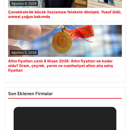
Ağustos 6, 2026
Çanakkale’de böcek ilaçlaması felakete dönüştü. Yusuf öldü,
annesi yoğun bakımda
Ağustos 5, 2026
Altın fiyatları canlı 8 Nisan 2026: Altın fiyatları ne kadar
oldu? Gram, çeyrek, yarım ve cumhuriyet altını alış satış
fiyatları
Son Eklenen Firmalar