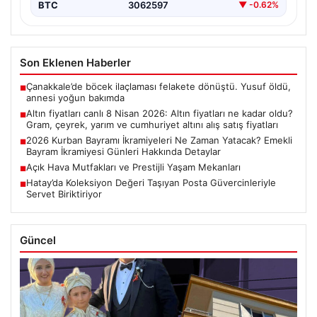
BTC
3062597
▼ -0.62%
Son Eklenen Haberler
Çanakkale’de böcek ilaçlaması felakete dönüştü. Yusuf öldü,
■
annesi yoğun bakımda
Altın fiyatları canlı 8 Nisan 2026: Altın fiyatları ne kadar oldu?
■
Gram, çeyrek, yarım ve cumhuriyet altını alış satış fiyatları
2026 Kurban Bayramı İkramiyeleri Ne Zaman Yatacak? Emekli
■
Bayram İkramiyesi Günleri Hakkında Detaylar
Açık Hava Mutfakları ve Prestijli Yaşam Mekanları
■
Hatay’da Koleksiyon Değeri Taşıyan Posta Güvercinleriyle
■
Servet Biriktiriyor
Güncel