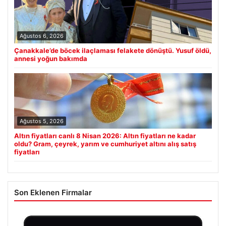
Ağustos 6, 2026
Çanakkale’de böcek ilaçlaması felakete dönüştü. Yusuf öldü,
annesi yoğun bakımda
Ağustos 5, 2026
Altın fiyatları canlı 8 Nisan 2026: Altın fiyatları ne kadar
oldu? Gram, çeyrek, yarım ve cumhuriyet altını alış satış
fiyatları
Son Eklenen Firmalar