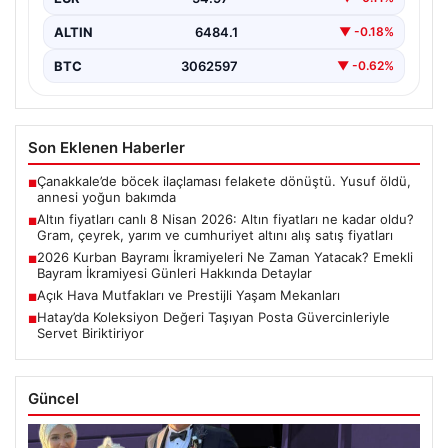
ALTIN
6484.1
▼ -0.18%
BTC
3062597
▼ -0.62%
Son Eklenen Haberler
Çanakkale’de böcek ilaçlaması felakete dönüştü. Yusuf öldü,
■
annesi yoğun bakımda
Altın fiyatları canlı 8 Nisan 2026: Altın fiyatları ne kadar oldu?
■
Gram, çeyrek, yarım ve cumhuriyet altını alış satış fiyatları
2026 Kurban Bayramı İkramiyeleri Ne Zaman Yatacak? Emekli
■
Bayram İkramiyesi Günleri Hakkında Detaylar
Açık Hava Mutfakları ve Prestijli Yaşam Mekanları
■
Hatay’da Koleksiyon Değeri Taşıyan Posta Güvercinleriyle
■
Servet Biriktiriyor
Güncel