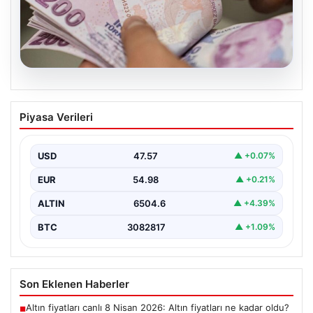
04.08.2026
2026 Kurban Bayramı İkramiyeleri Ne
Piyasa Verileri
Zaman Yatacak? Emekli Bayram
İkramiyesi Günleri Hakkında Detaylar
USD
47.57
▲ +0.07%
2026 yılı Kurban Bayramı’nın yaklaşmasıyla birlikte,
milyonlarca emekli vatandaşın odak noktası bayram
EUR
54.98
▲ +0.21%
ikramiyelerinin ne…
ALTIN
6504.6
▲ +4.39%
BTC
3082817
▲ +1.09%
Son Eklenen Haberler
Altın fiyatları canlı 8 Nisan 2026: Altın fiyatları ne kadar oldu?
■