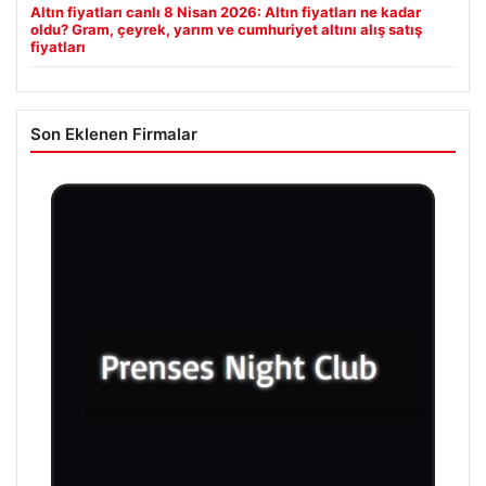
Altın fiyatları canlı 8 Nisan 2026: Altın fiyatları ne kadar
oldu? Gram, çeyrek, yarım ve cumhuriyet altını alış satış
fiyatları
Son Eklenen Firmalar