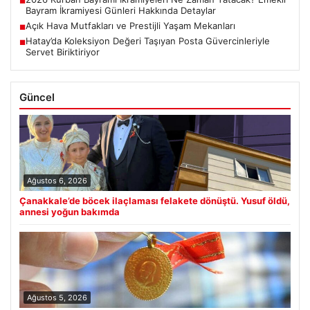
■
Bayram İkramiyesi Günleri Hakkında Detaylar
Açık Hava Mutfakları ve Prestijli Yaşam Mekanları
■
Hatay’da Koleksiyon Değeri Taşıyan Posta Güvercinleriyle
■
Servet Biriktiriyor
Güncel
Ağustos 6, 2026
Çanakkale’de böcek ilaçlaması felakete dönüştü. Yusuf öldü,
annesi yoğun bakımda
Ağustos 5, 2026