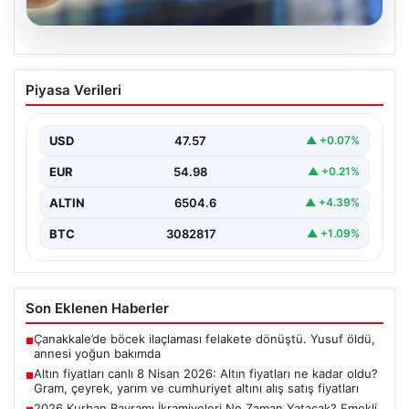
05.08.2026
Altın fiyatları canlı 8 Nisan 2026: Altın
Piyasa Verileri
fiyatları ne kadar oldu? Gram, çeyrek,
yarım ve cumhuriyet altını alış satış
fiyatları
USD
47.57
▲ +0.07%
EUR
54.98
▲ +0.21%
ALTIN
6504.6
▲ +4.39%
BTC
3082817
▲ +1.09%
Son Eklenen Haberler
Çanakkale’de böcek ilaçlaması felakete dönüştü. Yusuf öldü,
■
annesi yoğun bakımda
Altın fiyatları canlı 8 Nisan 2026: Altın fiyatları ne kadar oldu?
■
Gram, çeyrek, yarım ve cumhuriyet altını alış satış fiyatları
2026 Kurban Bayramı İkramiyeleri Ne Zaman Yatacak? Emekli