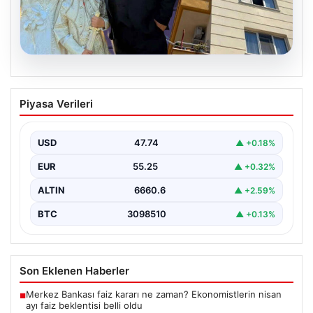
06.08.2026
Çanakkale’de böcek ilaçlaması felakete
Piyasa Verileri
dönüştü. Yusuf öldü, annesi yoğun
bakımda
USD
47.74
▲ +0.18%
EUR
55.25
▲ +0.32%
ALTIN
6660.6
▲ +2.59%
BTC
3098510
▲ +0.13%
Son Eklenen Haberler
Merkez Bankası faiz kararı ne zaman? Ekonomistlerin nisan
■
ayı faiz beklentisi belli oldu