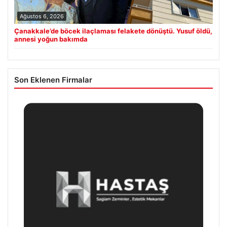
Ağustos 6, 2026
Çanakkale’de böcek ilaçlaması felakete dönüştü. Yusuf öldü,
annesi yoğun bakımda
Son Eklenen Firmalar