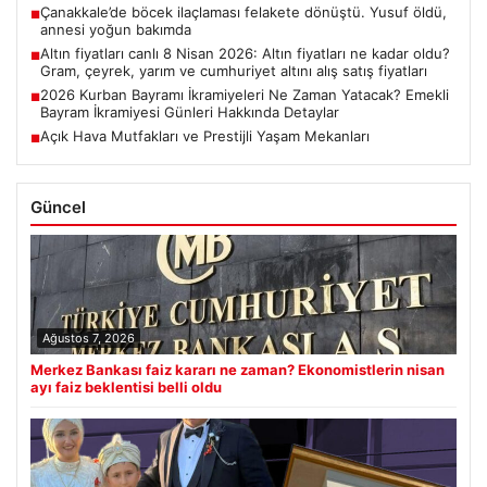
Çanakkale’de böcek ilaçlaması felakete dönüştü. Yusuf öldü,
■
annesi yoğun bakımda
Altın fiyatları canlı 8 Nisan 2026: Altın fiyatları ne kadar oldu?
■
Gram, çeyrek, yarım ve cumhuriyet altını alış satış fiyatları
2026 Kurban Bayramı İkramiyeleri Ne Zaman Yatacak? Emekli
■
Bayram İkramiyesi Günleri Hakkında Detaylar
Açık Hava Mutfakları ve Prestijli Yaşam Mekanları
■
Güncel
Ağustos 7, 2026
Merkez Bankası faiz kararı ne zaman? Ekonomistlerin nisan
ayı faiz beklentisi belli oldu