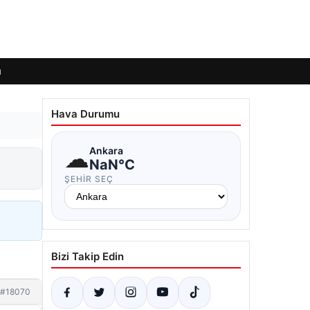
ı
Hava Durumu
☁
Ankara
NaN°C
ŞEHIR SEÇ
Bizi Takip Edin
#18070