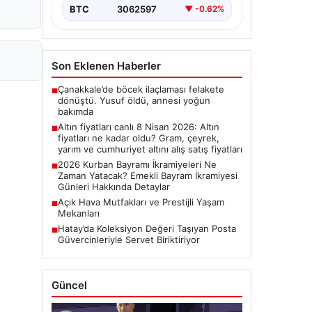
BTC
3062597
▼ -0.62%
Son Eklenen Haberler
Çanakkale’de böcek ilaçlaması felakete
■
dönüştü. Yusuf öldü, annesi yoğun
bakımda
Altın fiyatları canlı 8 Nisan 2026: Altın
■
fiyatları ne kadar oldu? Gram, çeyrek,
yarım ve cumhuriyet altını alış satış fiyatları
2026 Kurban Bayramı İkramiyeleri Ne
■
Zaman Yatacak? Emekli Bayram İkramiyesi
Günleri Hakkında Detaylar
Açık Hava Mutfakları ve Prestijli Yaşam
■
Mekanları
Hatay’da Koleksiyon Değeri Taşıyan Posta
■
Güvercinleriyle Servet Biriktiriyor
Güncel