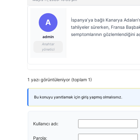
İspanya’ya bağlı Kanarya Adaları
A
tahliyeler sürerken, Fransa Başba
semptomlarının gözlemlendiğini aç
admin
Anahtar
yönetici
1 yazı görüntüleniyor (toplam 1)
Bu konuyu yanıtlamak için giriş yapmış olmalısınız.
Kullanıcı adı:
Parola: