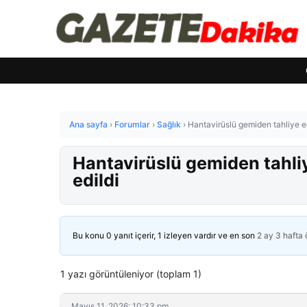
Ana sayfa
›
Forumlar
›
Sağlık
›
Hantavirüslü gemiden tahliye e
Hantavirüslü gemiden tahli
edildi
Bu konu 0 yanıt içerir, 1 izleyen vardır ve en son
2 ay 3 hafta
1 yazı görüntüleniyor (toplam 1)
Mayıs 11, 2026: 10:33 pm