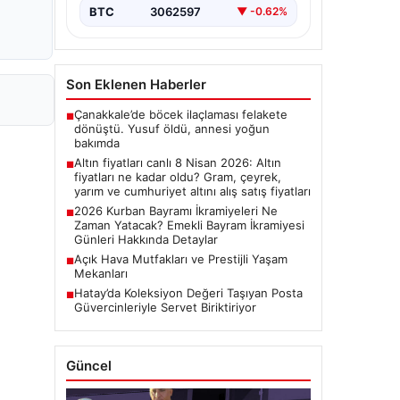
BTC
3062597
▼ -0.62%
Son Eklenen Haberler
Çanakkale’de böcek ilaçlaması felakete
■
dönüştü. Yusuf öldü, annesi yoğun
bakımda
Altın fiyatları canlı 8 Nisan 2026: Altın
■
fiyatları ne kadar oldu? Gram, çeyrek,
yarım ve cumhuriyet altını alış satış fiyatları
2026 Kurban Bayramı İkramiyeleri Ne
■
Zaman Yatacak? Emekli Bayram İkramiyesi
Günleri Hakkında Detaylar
Açık Hava Mutfakları ve Prestijli Yaşam
■
Mekanları
Hatay’da Koleksiyon Değeri Taşıyan Posta
■
Güvercinleriyle Servet Biriktiriyor
Güncel