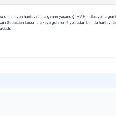
’na demirleyen hantavirüs salgınının yaşandığı MV Hondius yolcu gem
kanı Sebastien Lecornu ülkeye getirilen 5 yolcudan birinde hantavirü
ıkladı.