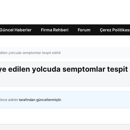
Güncel Haberler
Firma Rehberi
Forum
Çerez Politikas
dilen yolcuda semptomlar tespit edildi
ye edilen yolcuda semptomlar tespit
 önce
admin
tarafından güncellenmiştir.