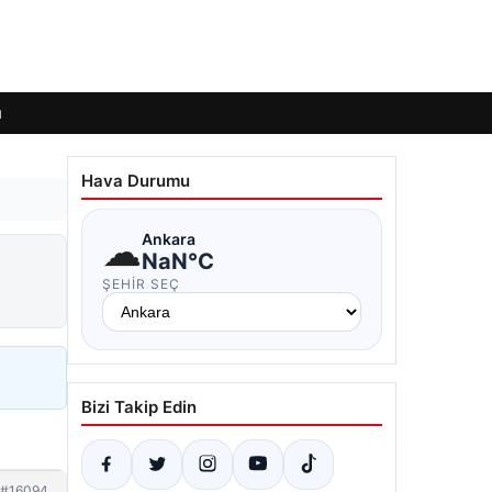
ı
Hava Durumu
☁
Ankara
NaN°C
ŞEHIR SEÇ
Bizi Takip Edin
#16094