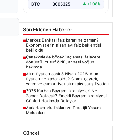
BTC
3095325
▲ +1.08%
Son Eklenen Haberler
Merkez Bankası faiz kararı ne zaman?
■
Ekonomistlerin nisan ayı faiz beklentisi
belli oldu
Çanakkale’de böcek ilaçlaması felakete
■
dönüştü. Yusuf öldü, annesi yoğun
bakımda
Altın fiyatları canlı 8 Nisan 2026: Altın
■
fiyatları ne kadar oldu? Gram, çeyrek,
yarım ve cumhuriyet altını alış satış fiyatları
2026 Kurban Bayramı İkramiyeleri Ne
■
Zaman Yatacak? Emekli Bayram İkramiyesi
Günleri Hakkında Detaylar
Açık Hava Mutfakları ve Prestijli Yaşam
■
Mekanları
Güncel