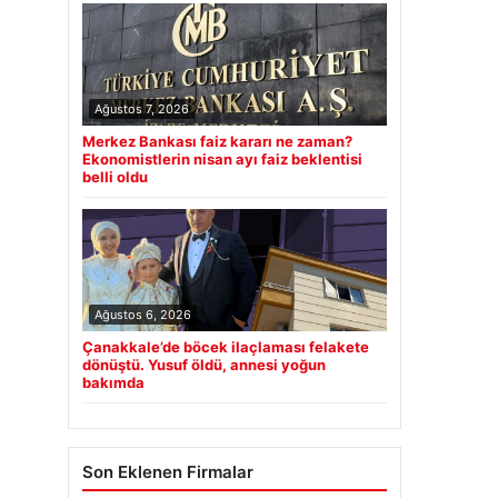
Ağustos 7, 2026
Merkez Bankası faiz kararı ne zaman?
Ekonomistlerin nisan ayı faiz beklentisi
belli oldu
Ağustos 6, 2026
Çanakkale’de böcek ilaçlaması felakete
dönüştü. Yusuf öldü, annesi yoğun
bakımda
Son Eklenen Firmalar