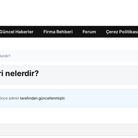
Güncel Haberler
Firma Rehberi
Forum
Çerez Politikas
lerdir?
i nelerdir?
 önce
admin
tarafından güncellenmiştir.