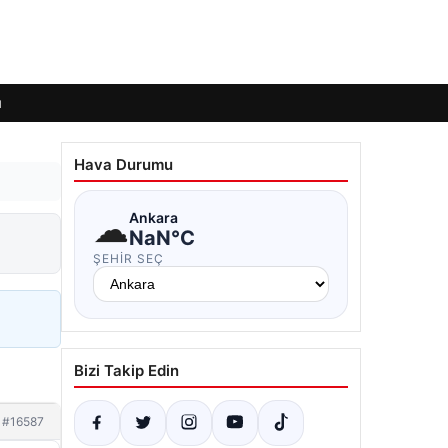
ı
Hava Durumu
☁
Ankara
NaN°C
ŞEHIR SEÇ
Bizi Takip Edin
#16587