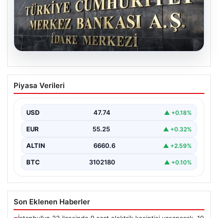
07.08.2026
Merkez Bankası faiz kararı ne zaman?
Piyasa Verileri
Ekonomistlerin nisan ayı faiz beklentisi
belli oldu
USD
47.74
▲ +0.18%
EUR
55.25
▲ +0.32%
ALTIN
6660.6
▲ +2.59%
BTC
3102180
▲ +0.10%
Son Eklenen Haberler