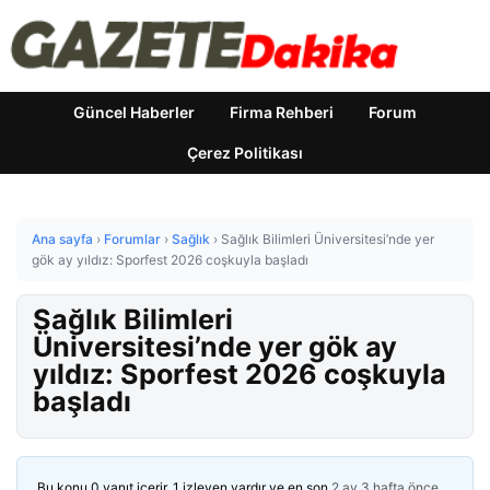
Güncel Haberler
Firma Rehberi
Forum
Çerez Politikası
Ana sayfa
›
Forumlar
›
Sağlık
›
Sağlık Bilimleri Üniversitesi’nde yer
gök ay yıldız: Sporfest 2026 coşkuyla başladı
Sağlık Bilimleri
Üniversitesi’nde yer gök ay
yıldız: Sporfest 2026 coşkuyla
başladı
Bu konu 0 yanıt içerir, 1 izleyen vardır ve en son
2 ay 3 hafta önce