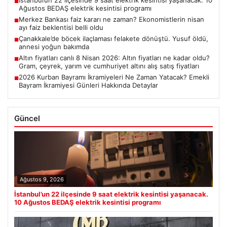
İstanbul’un 22 ilçesinde 9 saat elektrik kesintisi yaşanacak. 10
■
Ağustos BEDAŞ elektrik kesintisi programı
Merkez Bankası faiz kararı ne zaman? Ekonomistlerin nisan
■
ayı faiz beklentisi belli oldu
Çanakkale’de böcek ilaçlaması felakete dönüştü. Yusuf öldü,
■
annesi yoğun bakımda
Altın fiyatları canlı 8 Nisan 2026: Altın fiyatları ne kadar oldu?
■
Gram, çeyrek, yarım ve cumhuriyet altını alış satış fiyatları
2026 Kurban Bayramı İkramiyeleri Ne Zaman Yatacak? Emekli
■
Bayram İkramiyesi Günleri Hakkında Detaylar
Güncel
Ağustos 9, 2026
İstanbul’un 22 ilçesinde 9 saat elektrik kesintisi yaşanacak.
10 Ağustos BEDAŞ elektrik kesintisi programı