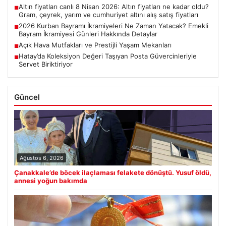
Altın fiyatları canlı 8 Nisan 2026: Altın fiyatları ne kadar oldu?
■
Gram, çeyrek, yarım ve cumhuriyet altını alış satış fiyatları
2026 Kurban Bayramı İkramiyeleri Ne Zaman Yatacak? Emekli
■
Bayram İkramiyesi Günleri Hakkında Detaylar
Açık Hava Mutfakları ve Prestijli Yaşam Mekanları
■
Hatay’da Koleksiyon Değeri Taşıyan Posta Güvercinleriyle
■
Servet Biriktiriyor
Güncel
Ağustos 6, 2026
Çanakkale’de böcek ilaçlaması felakete dönüştü. Yusuf öldü,
annesi yoğun bakımda