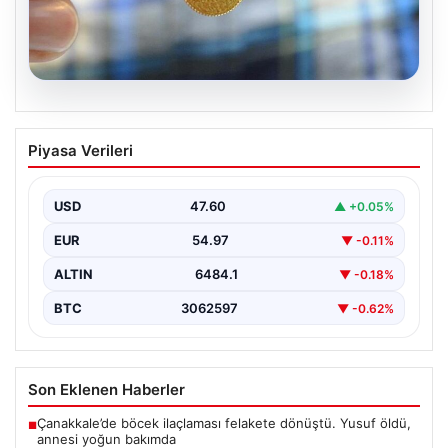
05.08.2026
Altın fiyatları canlı 8 Nisan 2026: Altın
Piyasa Verileri
fiyatları ne kadar oldu? Gram, çeyrek,
yarım ve cumhuriyet altını alış satış
fiyatları
USD
47.60
▲ +0.05%
EUR
54.97
▼ -0.11%
ALTIN
6484.1
▼ -0.18%
BTC
3062597
▼ -0.62%
Son Eklenen Haberler
Çanakkale’de böcek ilaçlaması felakete dönüştü. Yusuf öldü,
■
annesi yoğun bakımda