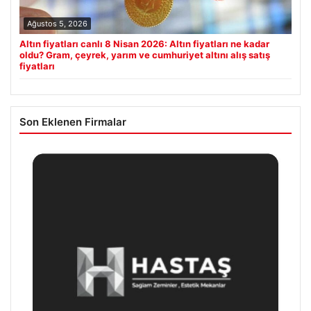
Ağustos 5, 2026
Altın fiyatları canlı 8 Nisan 2026: Altın fiyatları ne kadar
oldu? Gram, çeyrek, yarım ve cumhuriyet altını alış satış
fiyatları
Son Eklenen Firmalar