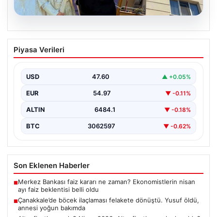
06.08.2026
Çanakkale’de böcek ilaçlaması felakete
Piyasa Verileri
dönüştü. Yusuf öldü, annesi yoğun
bakımda
USD
47.60
▲ +0.05%
EUR
54.97
▼ -0.11%
ALTIN
6484.1
▼ -0.18%
BTC
3062597
▼ -0.62%
Son Eklenen Haberler
Merkez Bankası faiz kararı ne zaman? Ekonomistlerin nisan
■
ayı faiz beklentisi belli oldu
Çanakkale’de böcek ilaçlaması felakete dönüştü. Yusuf öldü,
■
annesi yoğun bakımda