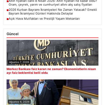
Altın fiyatları canlı 8 Nisan 2026: Altın fiyatları ne kadar oldu?
■
Gram, çeyrek, yarım ve cumhuriyet altını alış satış fiyatları
2026 Kurban Bayramı İkramiyeleri Ne Zaman Yatacak? Emekli
■
Bayram İkramiyesi Günleri Hakkında Detaylar
Açık Hava Mutfakları ve Prestijli Yaşam Mekanları
■
Güncel
Ağustos 7, 2026
Merkez Bankası faiz kararı ne zaman? Ekonomistlerin nisan
ayı faiz beklentisi belli oldu
Ağustos 6, 2026