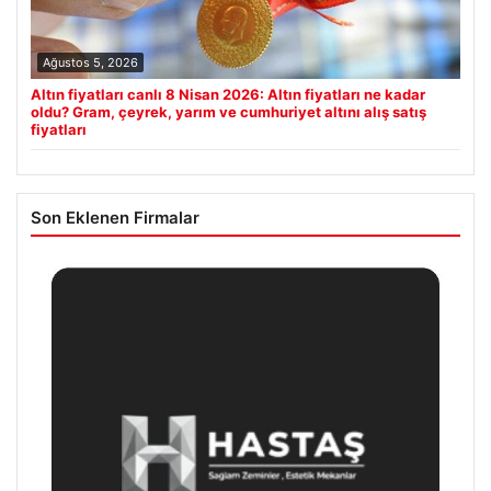
Ağustos 5, 2026
Altın fiyatları canlı 8 Nisan 2026: Altın fiyatları ne kadar
oldu? Gram, çeyrek, yarım ve cumhuriyet altını alış satış
fiyatları
Son Eklenen Firmalar