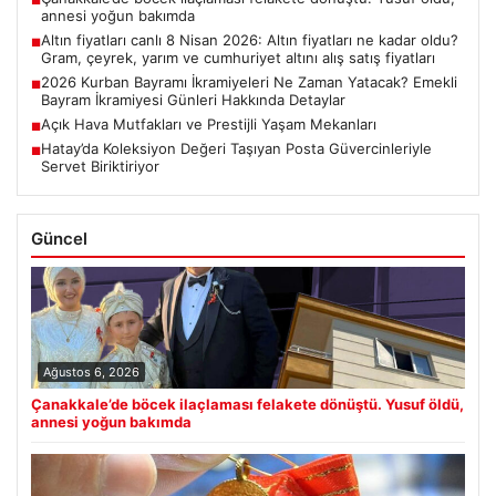
■
annesi yoğun bakımda
Altın fiyatları canlı 8 Nisan 2026: Altın fiyatları ne kadar oldu?
■
Gram, çeyrek, yarım ve cumhuriyet altını alış satış fiyatları
2026 Kurban Bayramı İkramiyeleri Ne Zaman Yatacak? Emekli
■
Bayram İkramiyesi Günleri Hakkında Detaylar
Açık Hava Mutfakları ve Prestijli Yaşam Mekanları
■
Hatay’da Koleksiyon Değeri Taşıyan Posta Güvercinleriyle
■
Servet Biriktiriyor
Güncel
Ağustos 6, 2026
Çanakkale’de böcek ilaçlaması felakete dönüştü. Yusuf öldü,
annesi yoğun bakımda