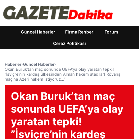
Güncel Haberler
Firma Rehberi
Forum
Çerez Politikası
Haberler
›
Güncel Haberler
›
Okan Buruk’tan maç sonunda UEFA’ya olay yaratan tepki!
”İsviçre’nin kardeş ülkesinden Alman hakem atadılar! Rövanş
maçına Azeri hakem istiyoruz…”
Okan Buruk’tan maç
sonunda UEFA’ya olay
yaratan tepki!
”İsviçre’nin kardeş