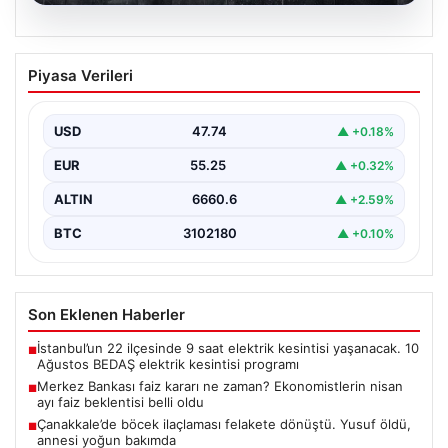
07.08.2026
Merkez Bankası faiz kararı ne zaman?
Piyasa Verileri
Ekonomistlerin nisan ayı faiz beklentisi
belli oldu
USD
47.74
▲ +0.18%
EUR
55.25
▲ +0.32%
ALTIN
6660.6
▲ +2.59%
BTC
3102180
▲ +0.10%
Son Eklenen Haberler
İstanbul’un 22 ilçesinde 9 saat elektrik kesintisi yaşanacak. 10
■
Ağustos BEDAŞ elektrik kesintisi programı
Merkez Bankası faiz kararı ne zaman? Ekonomistlerin nisan
■
ayı faiz beklentisi belli oldu
Çanakkale’de böcek ilaçlaması felakete dönüştü. Yusuf öldü,
■
annesi yoğun bakımda